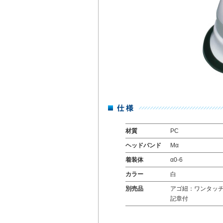
材質
PC
ヘッドバンド
Mα
着装体
α0-6
カラー
白
別売品
アゴ紐：ワンタッ
記章付