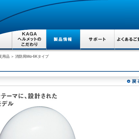
災用品
＞ 消防局Mα-6Kタイプ