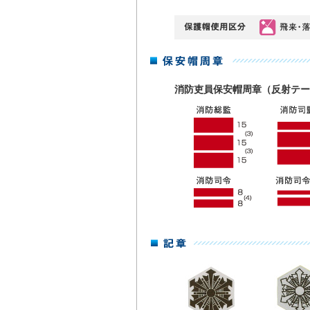
消防吏員保安帽周章（反射テ