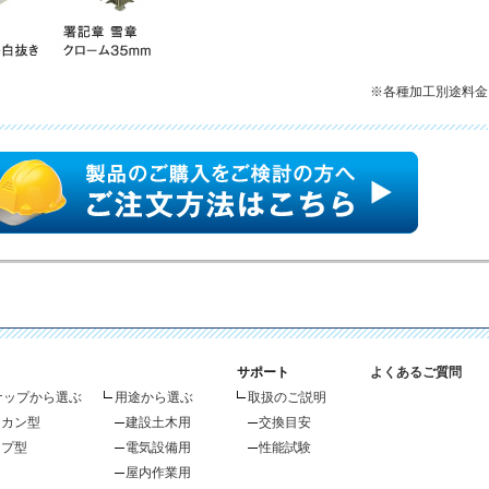
※各種加工別途料金
サポート
よくあるご質問
ナップから選ぶ
用途から選ぶ
取扱のご説明
リカン型
建設土木用
交換目安
ップ型
電気設備用
性能試験
屋内作業用