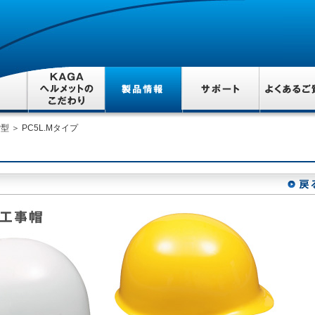
P型
＞ PC5L.Mタイプ